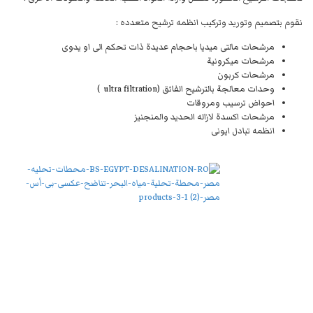
نقوم بتصميم وتوريد وتركيب انظمه ترشيح متعدده :
مرشحات مالتى ميديا باحجام عديدة ذات تحكم الى او يدوى
مرشحات ميكرونية
مرشحات كربون
وحدات معالجة بالترشيح الفائق (ultra filtration )
احواض ترسيب ومروقات
مرشحات اكسدة لازاله الحديد والمنجنيز
انظمه تبادل ايونى